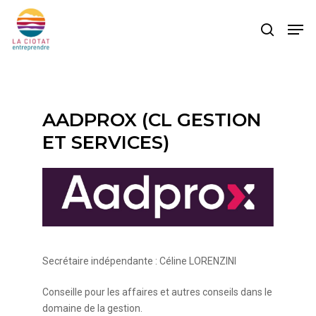
Skip
Men
to
search
main
content
AADPROX (CL GESTION
ET SERVICES)
Secrétaire indépendante : Céline LORENZINI
Conseille pour les affaires et autres conseils dans le
domaine de la gestion.