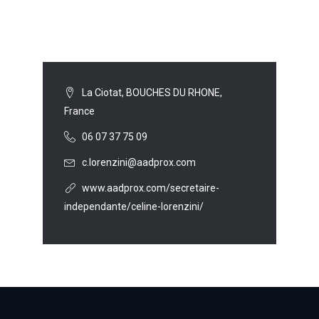
La Ciotat, BOUCHES DU RHONE,
France
06 07 37 75 09
c.lorenzini@aadprox.com
www.aadprox.com/secretaire-
independante/celine-lorenzini/