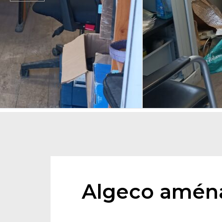
Hit enter to search or ESC to close
Algeco amén